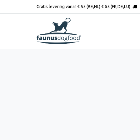
Overslaan naar inhoud
Gratis levering vanaf € 55 (BE,NL) € 65 (FR,DE,LU)