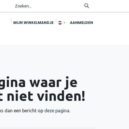
MIJN WINKELMANDJE
AANMELDEN
ing
Snacks
Contact
Verkooppunten
ina waar je
 niet vinden!
ons dan een bericht op
deze pagina
.