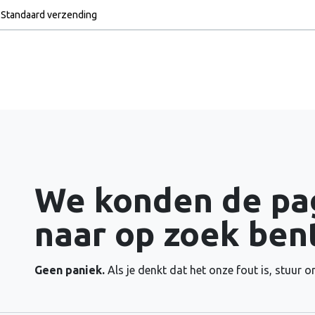
Standaard verzending
Home
Over ons
Hondenvoed
Fout 404
We konden de pag
naar op zoek bent
Geen paniek.
Als je denkt dat het onze fout is, stuur 