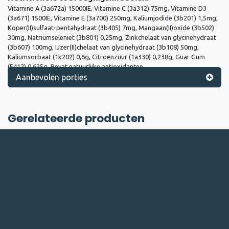
Vitamine A (3a672a) 15000IE, Vitamine C (3a312) 75mg, Vitamine D3
(3a671) 1500IE, Vitamine E (3a700) 250mg, Kaliumjodide (3b201) 1,5mg,
Koper(II)sulfaat-pentahydraat (3b405) 7mg, Mangaan(II)oxide (3b502)
30mg, Natriumseleniet (3b801) 0,25mg, Zinkchelaat van glycinehydraat
(3b607) 100mg, IJzer(II)chelaat van glycinehydraat (3b108) 50mg,
Kaliumsorbaat (1k202) 0,6g, Citroenzuur (1a330) 0,238g, Guar Gum
(E412) 0,625g, Bevat natuurlijke antioxidanten.
Aanbevolen porties
Gerelateerde producten